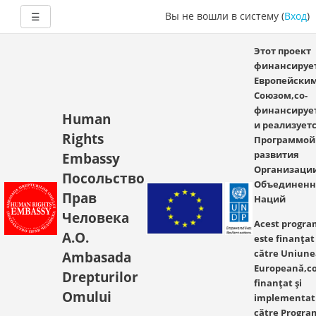
Боковая панель
Вы не вошли в систему (
Вход
)
☰
Этот проект
финансируе
Европейски
Союзом,со-
финансируе
Human
и реализует
Rights
Программой
развития
Embassy
Организаци
Посольство
Объединен
Прав
Наций
Человека
Acest progra
A.O.
este finanțat
către Uniune
Ambasada
Europeană,co
Drepturilor
finanțat și
Omului
implementat
către Progra