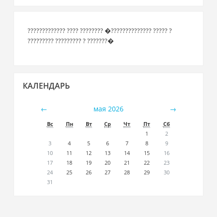
????????????? ???? ???????? �?????????????? ????? ?
????????? ????????? ? ???????�
Пропустить
КАЛЕНДАРЬ
Календарь
←
мая 2026
→
Вс
Пн
Вт
Ср
Чт
Пт
Сб
1
2
3
4
5
6
7
8
9
10
11
12
13
14
15
16
17
18
19
20
21
22
23
24
25
26
27
28
29
30
31